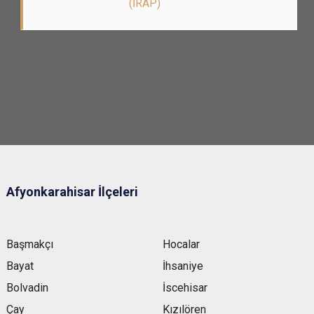
(İRAP)
Afyonkarahisar İlçeleri
Başmakçı
Hocalar
Bayat
İhsaniye
Bolvadin
İscehisar
Çay
Kızılören