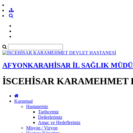
AFYONKARAHİSAR İL SAĞLIK MÜD
İSCEHİSAR KARAMEHMET 
Kurumsal
Hastanemiz
Tarihçemiz
Değerlerimiz
Amaç ve Hedeflerimiz
Misyon / Vizyon