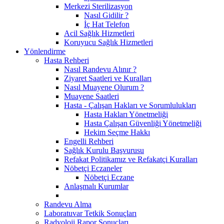
Merkezi Sterilizasyon
Nasıl Gidilir ?
İç Hat Telefon
Acil Sağlık Hizmetleri
Koruyucu Sağlık Hizmetleri
Yönlendirme
Hasta Rehberi
Nasıl Randevu Alınır ?
Ziyaret Saatleri ve Kuralları
Nasıl Muayene Olurum ?
Muayene Saatleri
Hasta - Çalışan Hakları ve Sorumlulukları
Hasta Hakları Yönetmeliği
Hasta Çalışan Güvenliği Yönetmeliği
Hekim Seçme Hakkı
Engelli Rehberi
Sağlık Kurulu Başvurusu
Refakat Politikamız ve Refakatçi Kuralları
Nöbetçi Eczaneler
Nöbetçi Eczane
Anlaşmalı Kurumlar
Randevu Alma
Laboratuvar Tetkik Sonuçları
Radyoloji Rapor Sonuçları