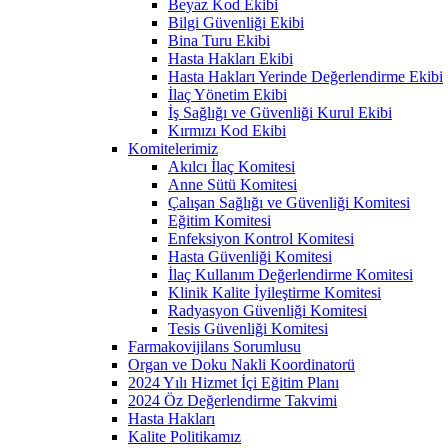
Beyaz Kod Ekibi
Bilgi Güvenliği Ekibi
Bina Turu Ekibi
Hasta Hakları Ekibi
Hasta Hakları Yerinde Değerlendirme Ekibi
İlaç Yönetim Ekibi
İş Sağlığı ve Güvenliği Kurul Ekibi
Kırmızı Kod Ekibi
Komitelerimiz
Akılcı İlaç Komitesi
Anne Sütü Komitesi
Çalışan Sağlığı ve Güvenliği Komitesi
Eğitim Komitesi
Enfeksiyon Kontrol Komitesi
Hasta Güvenliği Komitesi
İlaç Kullanım Değerlendirme Komitesi
Klinik Kalite İyileştirme Komitesi
Radyasyon Güvenliği Komitesi
Tesis Güvenliği Komitesi
Farmakovijilans Sorumlusu
Organ ve Doku Nakli Koordinatorü
2024 Yılı Hizmet İçi Eğitim Planı
2024 Öz Değerlendirme Takvimi
Hasta Hakları
Kalite Politikamız