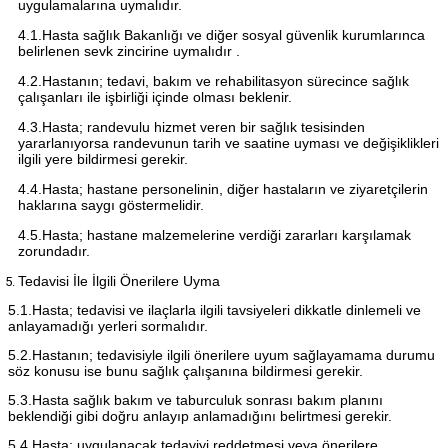
uygulamalarına uymalıdır.
4.1.Hasta sağlık Bakanlığı ve diğer sosyal güvenlik kurumlarınca
belirlenen sevk zincirine uymalıdır .
4.2.Hastanın; tedavi, bakım ve rehabilitasyon sürecince sağlık
çalışanları ile işbirliği içinde olması beklenir.
4.3.Hasta; randevulu hizmet veren bir sağlık tesisinden
yararlanıyorsa randevunun tarih ve saatine uyması ve değişiklikleri
ilgili yere bildirmesi gerekir.
4.4.Hasta; hastane personelinin, diğer hastaların ve ziyaretçilerin
haklarına saygı göstermelidir.
4.5.Hasta; hastane malzemelerine verdiği zararları karşılamak
zorundadır.
Tedavisi İle İlgili Önerilere Uyma
5.1.Hasta; tedavisi ve ilaçlarla ilgili tavsiyeleri dikkatle dinlemeli ve
anlayamadığı yerleri sormalıdır.
5.2.Hastanın; tedavisiyle ilgili önerilere uyum sağlayamama durumu
söz konusu ise bunu sağlık çalışanına bildirmesi gerekir.
5.3.Hasta sağlık bakım ve taburculuk sonrası bakım planını
beklendiği gibi doğru anlayıp anlamadığını belirtmesi gerekir.
5.4.Hasta; uygulanacak tedaviyi reddetmesi veya önerilere