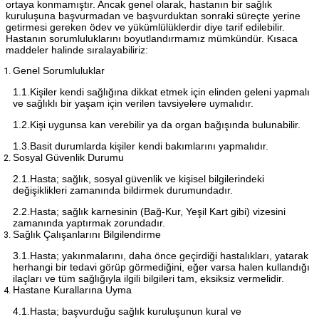
ortaya konmamıştır. Ancak genel olarak, hastanın bir sağlık
kuruluşuna başvurmadan ve başvurduktan sonraki süreçte yerine
getirmesi gereken ödev ve yükümlülüklerdir diye tarif edilebilir.
Hastanın sorumluluklarını boyutlandırmamız mümkündür. Kısaca
maddeler halinde sıralayabiliriz:
Genel Sorumluluklar
1.1.Kişiler kendi sağlığına dikkat etmek için elinden geleni yapmalı
ve sağlıklı bir yaşam için verilen tavsiyelere uymalıdır.
1.2.Kişi uygunsa kan verebilir ya da organ bağışında bulunabilir.
1.3.Basit durumlarda kişiler kendi bakımlarını yapmalıdır.
Sosyal Güvenlik Durumu
2.1.Hasta; sağlık, sosyal güvenlik ve kişisel bilgilerindeki
değişiklikleri zamanında bildirmek durumundadır.
2.2.Hasta; sağlık karnesinin (Bağ-Kur, Yeşil Kart gibi) vizesini
zamanında yaptırmak zorundadır.
Sağlık Çalışanlarını Bilgilendirme
3.1.Hasta; yakınmalarını, daha önce geçirdiği hastalıkları, yatarak
herhangi bir tedavi görüp görmediğini, eğer varsa halen kullandığı
ilaçları ve tüm sağlığıyla ilgili bilgileri tam, eksiksiz vermelidir.
Hastane Kurallarına Uyma
4.1.Hasta; başvurduğu sağlık kuruluşunun kural ve