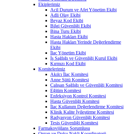
Ekiplerimiz
Acil Durum ve Afet Yönetim Ekibi
Adli Olay Ekibi
Beyaz Kod Ekibi
Bilgi Güvenliği Ekibi
Bina Turu Ekibi
Hasta Hakları Ekibi
Hasta Hakları Yerinde Değerlendirme
Ekibi
İlaç Yönetim Ekibi
İş Sağlığı ve Güvenliği Kurul Ekibi
Kırmızı Kod Ekibi
Komitelerimiz
Akılcı İlaç Komitesi
Anne Sütü Komitesi
Çalışan Sağlığı ve Güvenliği Komitesi
Eğitim Komitesi
Enfeksiyon Kontrol Komitesi
Hasta Güvenliği Komitesi
İlaç Kullanım Değerlendirme Komitesi
Klinik Kalite İyileştirme Komitesi
Radyasyon Güvenliği Komitesi
Tesis Güvenliği Komitesi
Farmakovijilans Sorumlusu
Organ ve Doku Nakli Koordinatorü