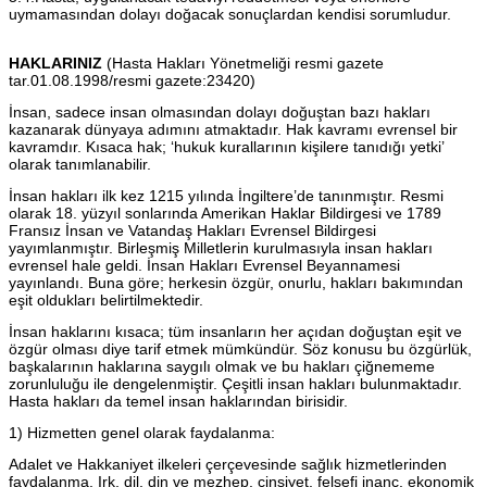
uymamasından dolayı doğacak sonuçlardan kendisi sorumludur.
HAKLARINIZ
(Hasta Hakları Yönetmeliği resmi gazete
tar.01.08.1998/resmi gazete:23420)
İnsan, sadece insan olmasından dolayı doğuştan bazı hakları
kazanarak dünyaya adımını atmaktadır. Hak kavramı evrensel bir
kavramdır. Kısaca hak; ‘hukuk kurallarının kişilere tanıdığı yetki’
olarak tanımlanabilir.
İnsan hakları ilk kez 1215 yılında İngiltere’de tanınmıştır. Resmi
olarak 18. yüzyıl sonlarında Amerikan Haklar Bildirgesi ve 1789
Fransız İnsan ve Vatandaş Hakları Evrensel Bildirgesi
yayımlanmıştır. Birleşmiş Milletlerin kurulmasıyla insan hakları
evrensel hale geldi. İnsan Hakları Evrensel Beyannamesi
yayınlandı. Buna göre; herkesin özgür, onurlu, hakları bakımından
eşit oldukları belirtilmektedir.
İnsan haklarını kısaca; tüm insanların her açıdan doğuştan eşit ve
özgür olması diye tarif etmek mümkündür. Söz konusu bu özgürlük,
başkalarının haklarına saygılı olmak ve bu hakları çiğnememe
zorunluluğu ile dengelenmiştir. Çeşitli insan hakları bulunmaktadır.
Hasta hakları da temel insan haklarından birisidir.
1) Hizmetten genel olarak faydalanma:
Adalet ve Hakkaniyet ilkeleri çerçevesinde sağlık hizmetlerinden
faydalanma. Irk, dil, din ve mezhep, cinsiyet, felsefi inanç, ekonomik