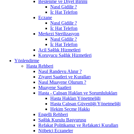
Beslenme ve Diyet Birimi
Nasıl Gidilir ?
İç Hat Telefon
Eczane
Nasıl Gidilir ?
İç Hat Telefon
Merkezi Sterilizasyon
Nasıl Gidilir ?
İç Hat Telefon
Acil Sağlık Hizmetleri
Koruyucu Sağlık Hizmetleri
Yönlendirme
Hasta Rehberi
Nasıl Randevu Alınır ?
Ziyaret Saatleri ve Kuralları
Nasıl Muayene Olurum ?
Muayene Saatleri
Hasta - Çalışan Hakları ve Sorumlulukları
Hasta Hakları Yönetmeliği
Hasta Çalışan Güvenliği Yönetmeliği
Hekim Seçme Hakkı
Engelli Rehberi
Sağlık Kurulu Başvurusu
Refakat Politikamız ve Refakatçi Kuralları
Nöbetçi Eczaneler