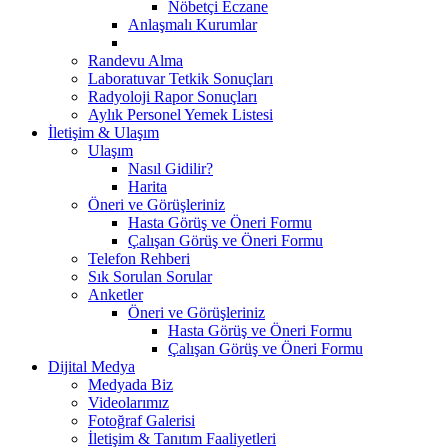
Nöbetçi Eczane
Anlaşmalı Kurumlar
Randevu Alma
Laboratuvar Tetkik Sonuçları
Radyoloji Rapor Sonuçları
Aylık Personel Yemek Listesi
İletişim & Ulaşım
Ulaşım
Nasıl Gidilir?
Harita
Öneri ve Görüşleriniz
Hasta Görüş ve Öneri Formu
Çalışan Görüş ve Öneri Formu
Telefon Rehberi
Sık Sorulan Sorular
Anketler
Öneri ve Görüşleriniz
Hasta Görüş ve Öneri Formu
Çalışan Görüş ve Öneri Formu
Dijital Medya
Medyada Biz
Videolarımız
Fotoğraf Galerisi
İletişim & Tanıtım Faaliyetleri