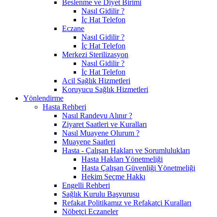
Beslenme ve Diyet Birimi
Nasıl Gidilir ?
İç Hat Telefon
Eczane
Nasıl Gidilir ?
İç Hat Telefon
Merkezi Sterilizasyon
Nasıl Gidilir ?
İç Hat Telefon
Acil Sağlık Hizmetleri
Koruyucu Sağlık Hizmetleri
Yönlendirme
Hasta Rehberi
Nasıl Randevu Alınır ?
Ziyaret Saatleri ve Kuralları
Nasıl Muayene Olurum ?
Muayene Saatleri
Hasta - Çalışan Hakları ve Sorumlulukları
Hasta Hakları Yönetmeliği
Hasta Çalışan Güvenliği Yönetmeliği
Hekim Seçme Hakkı
Engelli Rehberi
Sağlık Kurulu Başvurusu
Refakat Politikamız ve Refakatçi Kuralları
Nöbetçi Eczaneler