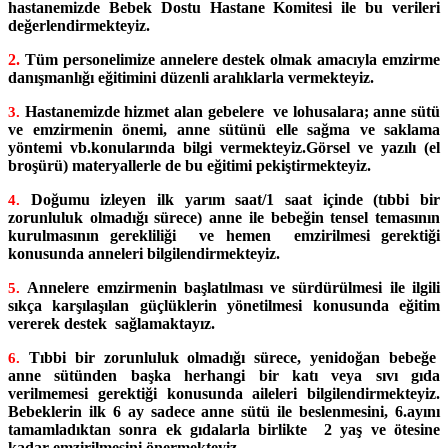
hastanemizde Bebek Dostu Hastane Komitesi ile bu verileri
değerlendirmekteyiz.
2.
Tüm personelimize annelere destek olmak amacıyla emzirme
danışmanlığı eğitimini düzenli aralıklarla vermekteyiz.
Hastanemizde hizmet alan gebelere ve lohusalara; anne sütü
3.
ve emzirmenin önemi, anne sütünü elle sağma ve saklama
yöntemi vb.konularında bilgi vermekteyiz.Görsel ve yazılı (el
broşürü) materyallerle de bu eğitimi pekiştirmekteyiz.
Doğumu izleyen ilk yarım saat/1 saat içinde (tıbbi bir
4.
zorunluluk olmadığı sürece) anne ile bebeğin tensel temasının
kurulmasının gerekliliği ve hemen emzirilmesi gerektiği
konusunda anneleri bilgilendirmekteyiz.
Annelere emzirmenin başlatılması ve sürdürülmesi ile ilgili
5.
sıkça karşılaşılan güçlüklerin yönetilmesi konusunda eğitim
vererek destek sağlamaktayız.
Tıbbi bir zorunluluk olmadığı sürece, yenidoğan bebeğe
6.
anne sütünden başka herhangi bir katı veya sıvı gıda
verilmemesi gerektiği konusunda aileleri bilgilendirmekteyiz.
Bebeklerin ilk 6 ay sadece anne sütü ile beslenmesini, 6.ayını
tamamladıktan sonra ek gıdalarla birlikte 2 yaş ve ötesine
kadar emzirilmesini önermekteyiz.