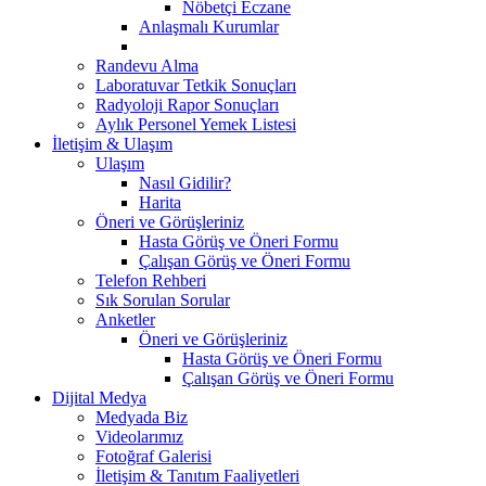
Nöbetçi Eczane
Anlaşmalı Kurumlar
Randevu Alma
Laboratuvar Tetkik Sonuçları
Radyoloji Rapor Sonuçları
Aylık Personel Yemek Listesi
İletişim & Ulaşım
Ulaşım
Nasıl Gidilir?
Harita
Öneri ve Görüşleriniz
Hasta Görüş ve Öneri Formu
Çalışan Görüş ve Öneri Formu
Telefon Rehberi
Sık Sorulan Sorular
Anketler
Öneri ve Görüşleriniz
Hasta Görüş ve Öneri Formu
Çalışan Görüş ve Öneri Formu
Dijital Medya
Medyada Biz
Videolarımız
Fotoğraf Galerisi
İletişim & Tanıtım Faaliyetleri