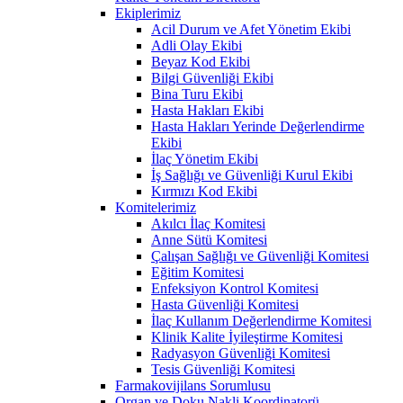
Ekiplerimiz
Acil Durum ve Afet Yönetim Ekibi
Adli Olay Ekibi
Beyaz Kod Ekibi
Bilgi Güvenliği Ekibi
Bina Turu Ekibi
Hasta Hakları Ekibi
Hasta Hakları Yerinde Değerlendirme
Ekibi
İlaç Yönetim Ekibi
İş Sağlığı ve Güvenliği Kurul Ekibi
Kırmızı Kod Ekibi
Komitelerimiz
Akılcı İlaç Komitesi
Anne Sütü Komitesi
Çalışan Sağlığı ve Güvenliği Komitesi
Eğitim Komitesi
Enfeksiyon Kontrol Komitesi
Hasta Güvenliği Komitesi
İlaç Kullanım Değerlendirme Komitesi
Klinik Kalite İyileştirme Komitesi
Radyasyon Güvenliği Komitesi
Tesis Güvenliği Komitesi
Farmakovijilans Sorumlusu
Organ ve Doku Nakli Koordinatorü