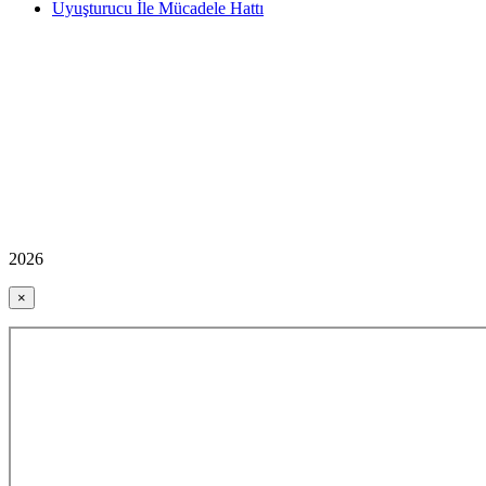
Uyuşturucu İle Mücadele Hattı
2026
×