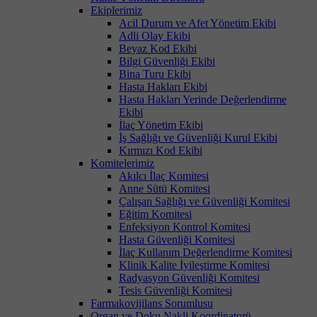
Ekiplerimiz
Acil Durum ve Afet Yönetim Ekibi
Adli Olay Ekibi
Beyaz Kod Ekibi
Bilgi Güvenliği Ekibi
Bina Turu Ekibi
Hasta Hakları Ekibi
Hasta Hakları Yerinde Değerlendirme
Ekibi
İlaç Yönetim Ekibi
İş Sağlığı ve Güvenliği Kurul Ekibi
Kırmızı Kod Ekibi
Komitelerimiz
Akılcı İlaç Komitesi
Anne Sütü Komitesi
Çalışan Sağlığı ve Güvenliği Komitesi
Eğitim Komitesi
Enfeksiyon Kontrol Komitesi
Hasta Güvenliği Komitesi
İlaç Kullanım Değerlendirme Komitesi
Klinik Kalite İyileştirme Komitesi
Radyasyon Güvenliği Komitesi
Tesis Güvenliği Komitesi
Farmakovijilans Sorumlusu
Organ ve Doku Nakli Koordinatorü