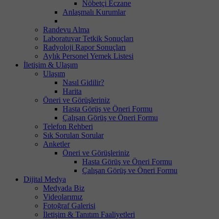
Nöbetçi Eczane
Anlaşmalı Kurumlar
Randevu Alma
Laboratuvar Tetkik Sonuçları
Radyoloji Rapor Sonuçları
Aylık Personel Yemek Listesi
İletişim & Ulaşım
Ulaşım
Nasıl Gidilir?
Harita
Öneri ve Görüşleriniz
Hasta Görüş ve Öneri Formu
Çalışan Görüş ve Öneri Formu
Telefon Rehberi
Sık Sorulan Sorular
Anketler
Öneri ve Görüşleriniz
Hasta Görüş ve Öneri Formu
Çalışan Görüş ve Öneri Formu
Dijital Medya
Medyada Biz
Videolarımız
Fotoğraf Galerisi
İletişim & Tanıtım Faaliyetleri