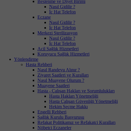
Beslenme ve Diyet Birimi
Nasıl Gidilir ?
İç Hat Telefon
Eczane
Nasıl Gidilir ?
İç Hat Telefon
Merkezi Sterilizasyon
Nasıl Gidilir ?
İç Hat Telefon
Acil Sağlık Hizmetleri
Koruyucu Sağlık Hizmetleri
Yönlendirme
Hasta Rehberi
Nasıl Randevu Alınır ?
Ziyaret Saatleri ve Kuralları
Nasıl Muayene Olurum ?
Muayene Saatleri
Hasta - Çalışan Hakları ve Sorumlulukları
Hasta Hakları Yönetmeliği
Hasta Çalışan Güvenliği Yönetmeliği
Hekim Seçme Hakkı
Engelli Rehberi
Sağlık Kurulu Başvurusu
Refakat Politikamız ve Refakatçi Kuralları
Nöbetçi Eczaneler