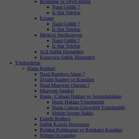
Beslenme ve Diyet Birimi
Nasıl Gidilir ?
İç Hat Telefon
Eczane
Nasıl Gidilir ?
İç Hat Telefon
Merkezi Sterilizasyon
Nasıl Gidilir ?
İç Hat Telefon
Acil Sağlık Hizmetleri
Koruyucu Sağlık Hizmetleri
Yönlendirme
Hasta Rehberi
Nasıl Randevu Alınır ?
Ziyaret Saatleri ve Kuralları
Nasıl Muayene Olurum ?
Muayene Saatleri
Hasta - Çalışan Hakları ve Sorumlulukları
Hasta Hakları Yönetmeliği
Hasta Çalışan Güvenliği Yönetmeliği
Hekim Seçme Hakkı
Engelli Rehberi
Sağlık Kurulu Başvurusu
Refakat Politikamız ve Refakatçi Kuralları
Nöbetçi Eczaneler