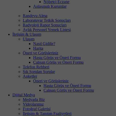
Nöbetçi Eczane
Anlaşmalı Kurumlar
Randevu Alma
Laboratuvar Tetkik Sonuçları
Radyoloji Rapor Sonuçları
Aylık Personel Yemek Listesi
İletişim & Ulaşım
Ulaşım
Nasıl Gidilir?
Harita
Öneri ve Görüşleriniz
Hasta Görüş ve Öneri Formu
Çalışan Görüş ve Öneri Formu
Telefon Rehberi
Sık Sorulan Sorular
Anketler
Öneri ve Görüşleriniz
Hasta Görüş ve Öneri Formu
Çalışan Görüş ve Öneri Formu
Dijital Medya
Medyada Biz
Videolarımız
Fotoğraf Galerisi
İletişim & Tanıtım Faaliyetleri