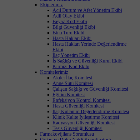
Ekiplerimiz
Acil Durum ve Afet Yönetim Ekibi
Adli Olay Ekibi
Beyaz Kod Ekibi
Bilgi Güvenliği Ekibi
Bina Turu Ekibi
Hasta Hakları Ekibi
Hasta Hakları Yerinde Değerlendirme
Ekibi
İlaç Yönetim Ekibi
İş Sağlığı ve Güvenliği Kurul Ekibi
Kırmızı Kod Ekibi
Komitelerimiz
Akılcı İlaç Komitesi
Anne Sütü Komitesi
Çalışan Sağlığı ve Güvenliği Komitesi
Eğitim Komitesi
Enfeksiyon Kontrol Komitesi
Hasta Güvenliği Komitesi
İlaç Kullanım Değerlendirme Komitesi
Klinik Kalite İyileştirme Komitesi
Radyasyon Güvenliği Komitesi
Tesis Güvenliği Komitesi
Farmakovijilans Sorumlusu
Organ ve Doku Nakli Koordinatorü